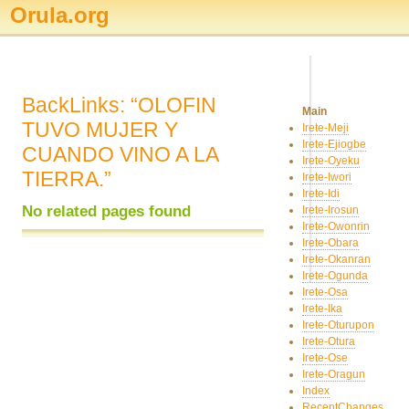
Orula.org
BackLinks: “OLOFIN
Main
TUVO MUJER Y
Irete-Meji
Irete-Ejiogbe
CUANDO VINO A LA
Irete-Oyeku
TIERRA.”
Irete-Iwori
Irete-Idi
No related pages found
Irete-Irosun
Irete-Owonrin
Irete-Obara
Irete-Okanran
Irete-Ogunda
Irete-Osa
Irete-Ika
Irete-Oturupon
Irete-Otura
Irete-Ose
Irete-Oragun
Index
RecentChanges