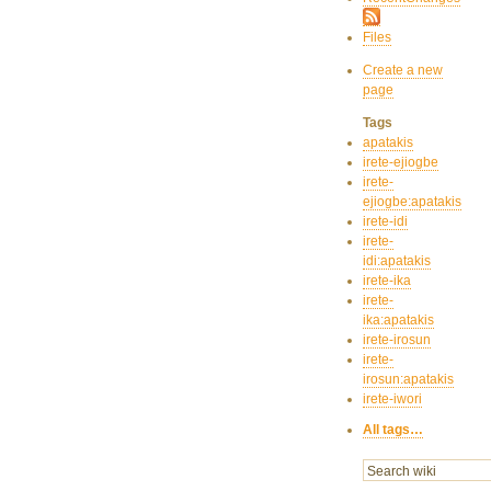
Files
Create a new
page
Tags
apatakis
irete-ejiogbe
irete-
ejiogbe:apatakis
irete-idi
irete-
idi:apatakis
irete-ika
irete-
ika:apatakis
irete-irosun
irete-
irosun:apatakis
irete-iwori
All tags…