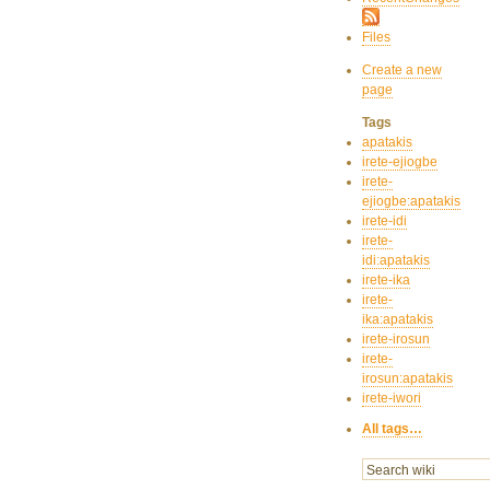
Files
Create a new
page
Tags
apatakis
irete-ejiogbe
irete-
ejiogbe:apatakis
irete-idi
irete-
idi:apatakis
irete-ika
irete-
ika:apatakis
irete-irosun
irete-
irosun:apatakis
irete-iwori
All tags…