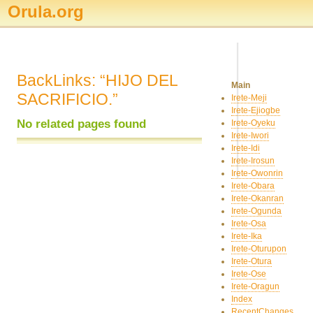
Orula.org
BackLinks: “HIJO DEL
Main
SACRIFICIO.”
Irete-Meji
Irete-Ejiogbe
No related pages found
Irete-Oyeku
Irete-Iwori
Irete-Idi
Irete-Irosun
Irete-Owonrin
Irete-Obara
Irete-Okanran
Irete-Ogunda
Irete-Osa
Irete-Ika
Irete-Oturupon
Irete-Otura
Irete-Ose
Irete-Oragun
Index
RecentChanges