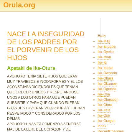
Orula.org
NACE LA INSEGURIDAD
Main
DE LOS PADRES POR
Ika-Meji
Ika-Ejiogbe
EL PORVENIR DE LOS
Ika-Oyeku
HIJOS
Ika-Iwori
Ika-Idi
Apataki de Ika-Otura
Ika-Irosun
Ika-Owonrin
APOHORO TENIA SIETE HIJOS QUE ERAN
Ika-Obara
MUY TRAVIESOS E INCONFORMES Y EL LOS
Ika-Okanran
ACONSEJABA DICIENDOLES QUE TENIAN
Ika-Ogunda
QUE CRECER UNIDOS Y RESPETANDOSE
Ika-Osa
UNOS A LOS OTROS PARA QUE PUEDAN
Ika-Oturupon
SUBSISTIR Y PARA QUE CUANDO FUERAN
Ika-Otura
GRANDES TUVIERAN VIDA PROPIA Y FUERAN
Ika-Irete
RESPETADOS Y CONSIDERADOS POR LOS
Ika-Ose
DEMAS.
Ika-Oragun
APOHORO UNA VEZ COMENZO A SENTIRSE
Index
MAL DE LA LERI, DEL CORAZON Y DE
RecentChanges