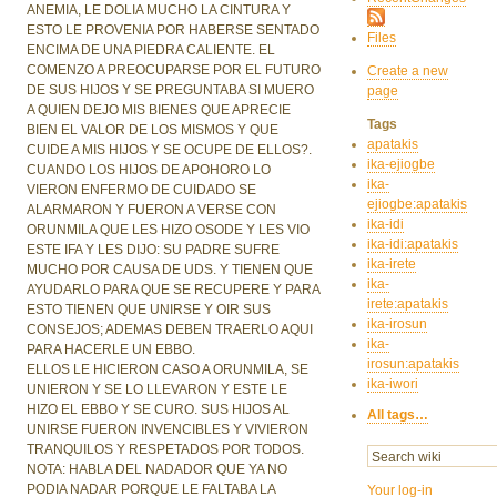
ANEMIA, LE DOLIA MUCHO LA CINTURA Y
ESTO LE PROVENIA POR HABERSE SENTADO
Files
ENCIMA DE UNA PIEDRA CALIENTE. EL
COMENZO A PREOCUPARSE POR EL FUTURO
Create a new
DE SUS HIJOS Y SE PREGUNTABA SI MUERO
page
A QUIEN DEJO MIS BIENES QUE APRECIE
Tags
BIEN EL VALOR DE LOS MISMOS Y QUE
apatakis
CUIDE A MIS HIJOS Y SE OCUPE DE ELLOS?.
ika-ejiogbe
CUANDO LOS HIJOS DE APOHORO LO
ika-
VIERON ENFERMO DE CUIDADO SE
ejiogbe:apatakis
ALARMARON Y FUERON A VERSE CON
ika-idi
ORUNMILA QUE LES HIZO OSODE Y LES VIO
ika-idi:apatakis
ESTE IFA Y LES DIJO: SU PADRE SUFRE
ika-irete
MUCHO POR CAUSA DE UDS. Y TIENEN QUE
ika-
AYUDARLO PARA QUE SE RECUPERE Y PARA
irete:apatakis
ESTO TIENEN QUE UNIRSE Y OIR SUS
ika-irosun
CONSEJOS; ADEMAS DEBEN TRAERLO AQUI
ika-
PARA HACERLE UN EBBO.
irosun:apatakis
ELLOS LE HICIERON CASO A ORUNMILA, SE
ika-iwori
UNIERON Y SE LO LLEVARON Y ESTE LE
HIZO EL EBBO Y SE CURO. SUS HIJOS AL
All tags…
UNIRSE FUERON INVENCIBLES Y VIVIERON
TRANQUILOS Y RESPETADOS POR TODOS.
NOTA: HABLA DEL NADADOR QUE YA NO
PODIA NADAR PORQUE LE FALTABA LA
Your log-in