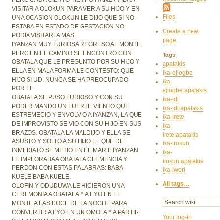
VISITAR A OLOKUN PARA VER A SU HIJO Y EN
Files
UNA OCASION OLOKUN LE DIJO QUE SI NO
ESTABA EN ESTADO DE GESTACION NO
Create a new
PODIA VISITARLA MAS.
page
IYANZAN MUY FURIOSA REGRESO AL MONTE,
PERO EN EL CAMINO SE ENCONTRO CON
Tags
OBATALA QUE LE PREGUNTO POR SU HIJO Y
apatakis
ELLA EN MALA FORMA LE CONTESTO: QUE
ika-ejiogbe
HIJO SI UD. NUNCA SE HA PREOCUPADO
ika-
POR EL.
ejiogbe:apatakis
OBATALA SE PUSO FURIOSO Y CON SU
ika-idi
PODER MANDO UN FUERTE VIENTO QUE
ika-idi:apatakis
ESTREMECIO Y ENVOLVIO A IYANZAN, LA QUE
ika-irete
DE IMPROVISTO SE VIO CON SU HIJO EN SUS
ika-
BRAZOS. OBATALA LA MALDIJO Y ELLA SE
irete:apatakis
ASUSTO Y SOLTO A SU HIJO EL QUE DE
ika-irosun
INMEDIATO SE METIO EN EL MAR E IYANZAN
ika-
LE IMPLORABA A OBATALA CLEMENCIA Y
irosun:apatakis
PERDON CON ESTAS PALABRAS: BABA
ika-iwori
KUELE BABA KUELE.
All tags…
OLOFIN Y ODUDUWA LE HICIERON UNA
CEREMONIA A OBATALA Y A EYO EN EL
MONTE A LAS DOCE DE LA NOCHE PARA
CONVERTIR A EYO EN UN OMOFA Y A PARTIR
Your log-in