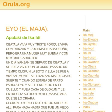
Orula.org
EYO (EL MAJA).
Main
Ika-Meji
Apataki de Ika-Idi
Ika-Ejiogbe
Ika-Oyeku
OBATALA VIVIA MUY TRISTE PORQUE VIVIA
Ika-Iwori
CON IYANZAN Y LA MISMA ESTABA OBOÑU,
Ika-Idi
PERO ERA UNA MUJER MUY BUENA Y CON
Ika-Irosun
MUY MAL CARACTER.
Ika-Owonrin
UN DIA IYANZAN SE SEPARO DE OBATALA Y
Ika-Obara
SE FUE A VIVIR CON OLOKUN, PASADO UN
Ika-Okanran
TIEMPO OLOKUN LA BOTO Y ELLA SE FUE A
Ika-Ogunda
VIVIR AL MONTE. ALLI IYANZAN MALDECIA SU
Ika-Osa
SUERTE Y CUANDO ESTABA DE PARTO
Ika-Oturupon
PARIO A EYO Y SE LE ENRREDO EN EL
Ika-Otura
CUELLO Y FUE A CASA DE OLOKUN Y LE
Ika-Irete
ENTREGO A SU HIJO EYO (EL MAJA) PARA
Ika-Ose
QUE SE LO CRIARA.
Ika-Oragun
OLOKUN LO CRIO Y NO LO DEJO SALIR DE
Index
ALLI PARA NADA HASTA QUE FUE UN VIEJO,
RecentChanges
PERO CADA CIERTO TIEMPO IYANZAN IBA A