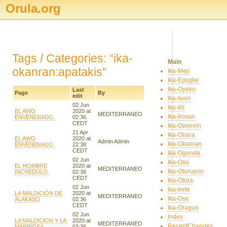
Orula.org
Tags / Categories: “ika-
Main
okanran:apatakis”
Ika-Meji
Ika-Ejiogbe
Ika-Oyeku
Last
Page
By
edit
Ika-Iwori
02 Jun
Ika-Idi
EL AWO
2020 at
MEDITERRANEO
Ika-Irosun
ENVENENADO.
02:36
CEDT
Ika-Owonrin
21 Apr
Ika-Obara
EL AWO
2020 at
Admin Admin
Ika-Okanran
ENVENENADO.
22:38
CEDT
Ika-Ogunda
02 Jun
Ika-Osa
EL HOMBRE
2020 at
MEDITERRANEO
Ika-Oturupon
INCREDULO.
02:36
CEDT
Ika-Otura
02 Jun
Ika-Irete
LA MALDICIÓN DE
2020 at
MEDITERRANEO
Ika-Ose
ALAKASO
02:36
CEDT
Ika-Oragun
02 Jun
Index
LA MALDICION Y LA
2020 at
MEDITERRANEO
RecentChanges
MARIPOSA.
02:36