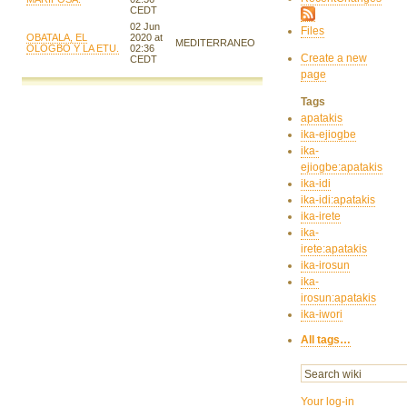
CEDT
02 Jun
Files
OBATALA, EL
2020 at
MEDITERRANEO
OLOGBO Y LA ETU.
02:36
Create a new
CEDT
page
Tags
apatakis
ika-ejiogbe
ika-
ejiogbe:apatakis
ika-idi
ika-idi:apatakis
ika-irete
ika-
irete:apatakis
ika-irosun
ika-
irosun:apatakis
ika-iwori
All tags…
Your log-in