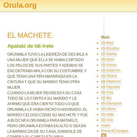
Orula.org
EL MACHETE.
Main
Idi-Meji
Apataki de Idi-Irete
Idi-Ejiogbe
Idi-Oyeku
ORUNMILA TUVO LA LIGEREZA DE DECIRLE A
Idi-Iwori
UNA MUJER QUE ELLA SE HABIA CORTADO
Idi-Irosun
LOS PELOS DE SUS PARTES Y ADEMAS SE
Idi-Owonrin
ENCONTRABA MALA CON SU COSTUMBRE Y
Idi-Obara
QUE TENIA UNA TIRA AMARRADA EN LA
Idi-Okanran
CINTURA Y QUE SU MARIDO TENIA OTRA
Idi-Ogunda
MUJER.
Idi-Osa
CUANDO LA MUJER REGRESO A SU CASA
Idi-Ika
TODO SE LO CONTO A SU MARIDO Y LE
Idi-Oturupon
AFIRMO QUE ERA CIERTO TODO LO QUE
Idi-Otura
ORUNMILA LE HABIA DICHO O ADIVINADO. EL
Idi-Irete
MARIDO CELOSO COGIO SU MACHETE Y FUE
Idi-Ose
A BUSCAR A ORUNMILA PARA MATARLO,
Index
PERO ORUNMILA ESTABA EN ALTO O SEA EN
RecentChanges
LA BARBACOA DE SU CASA, DANDOLE DE
COMER A SU CABEZA ETU MEYI.