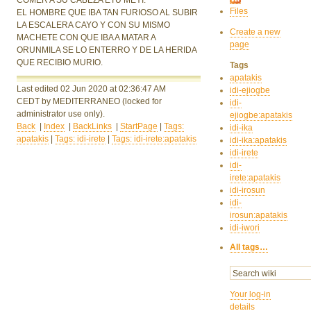
Files
EL HOMBRE QUE IBA TAN FURIOSO AL SUBIR
LA ESCALERA CAYO Y CON SU MISMO
Create a new
MACHETE CON QUE IBA A MATAR A
page
ORUNMILA SE LO ENTERRO Y DE LA HERIDA
QUE RECIBIO MURIO.
Tags
apatakis
Last edited 02 Jun 2020
at 02:36:47 AM
idi-ejiogbe
CEDT
by MEDITERRANEO
(locked for
idi-
administrator use only).
ejiogbe:apatakis
Back
|
Index
|
BackLinks
|
StartPage
|
Tags:
idi-ika
apatakis
|
Tags: idi-irete
|
Tags: idi-irete:apatakis
idi-ika:apatakis
idi-irete
idi-
irete:apatakis
idi-irosun
idi-
irosun:apatakis
idi-iwori
All tags…
Your log-in
details