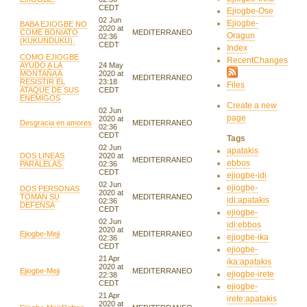
CEDT
Ejiogbe-Ose
02 Jun
Ejiogbe-
BABA EJIOGBE NO
2020 at
COME BONIATO
MEDITERRANEO
Oragun
02:36
(KUKUNDUKU).
CEDT
Index
COMO EJIOGBE
RecentChanges
AYUDO A LA
24 May
MONTAÑA A
2020 at
MEDITERRANEO
RESISTIR EL
23:18
Files
ATAQUE DE SUS
CEDT
ENEMIGOS
Create a new
02 Jun
page
2020 at
Desgracia en amores
MEDITERRANEO
02:36
CEDT
Tags
02 Jun
apatakis
DOS LINEAS
2020 at
MEDITERRANEO
ebbos
PARALELAS.
02:36
CEDT
ejiogbe-idi
02 Jun
ejiogbe-
DOS PERSONAS
2020 at
TOMAN SU
MEDITERRANEO
idi:apatakis
02:36
DEFENSA
CEDT
ejiogbe-
02 Jun
idi:ebbos
2020 at
Ejiogbe-Meji
MEDITERRANEO
ejiogbe-ika
02:36
CEDT
ejiogbe-
21 Apr
ika:apatakis
2020 at
Ejiogbe-Meji
MEDITERRANEO
ejiogbe-irete
22:38
CEDT
ejiogbe-
21 Apr
irete:apatakis
2020 at