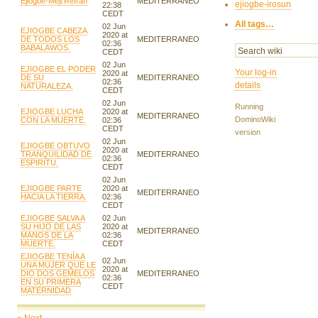
Ejiogbe-Meji:Refran
MEDITERRANEO
ejiogbe-irosun
22:38
CEDT
All tags…
02 Jun
EJIOGBE CABEZA
2020 at
DE TODOS LOS
MEDITERRANEO
02:36
BABALAWOS.
CEDT
02 Jun
EJIOGBE EL PODER
Your log-in
2020 at
DE SU
MEDITERRANEO
02:36
details
NATURALEZA.
CEDT
02 Jun
Running
EJIOGBE LUCHA
2020 at
MEDITERRANEO
DominoWiki
CON LA MUERTE.
02:36
CEDT
version
02 Jun
EJIOGBE OBTUVO
2020 at
TRANQUILIDAD DE
MEDITERRANEO
02:36
ESPIRITU.
CEDT
02 Jun
EJIOGBE PARTE
2020 at
MEDITERRANEO
HACIA LA TIERRA.
02:36
CEDT
EJIOGBE SALVA A
02 Jun
SU HIJO DE LAS
2020 at
MEDITERRANEO
MANOS DE LA
02:36
MUERTE.
CEDT
EJIOGBE TENÍA A
02 Jun
UNA MUJER QUE LE
2020 at
DIO DOS GEMELOS
MEDITERRANEO
02:36
EN SU PRIMERA
CEDT
MATERNIDAD