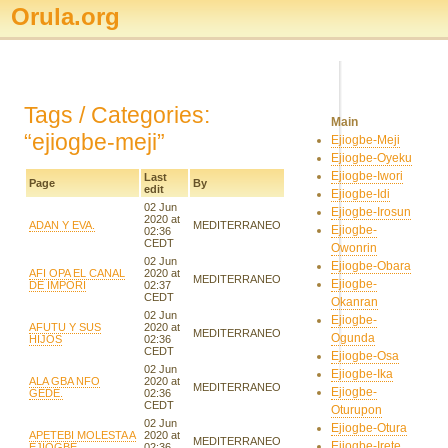
Orula.org
Tags / Categories:
Main
“ejiogbe-meji”
Ejiogbe-Meji
Ejiogbe-Oyeku
Ejiogbe-Iwori
Last
Page
By
edit
Ejiogbe-Idi
02 Jun
Ejiogbe-Irosun
2020 at
ADAN Y EVA.
MEDITERRANEO
Ejiogbe-
02:36
CEDT
Owonrin
02 Jun
Ejiogbe-Obara
AFI OPA EL CANAL
2020 at
MEDITERRANEO
Ejiogbe-
DE IMPORI
02:37
CEDT
Okanran
02 Jun
Ejiogbe-
AFUTU Y SUS
2020 at
MEDITERRANEO
Ogunda
HIJOS
02:36
CEDT
Ejiogbe-Osa
02 Jun
Ejiogbe-Ika
ALA GBA NFO
2020 at
MEDITERRANEO
Ejiogbe-
GEDE.
02:36
CEDT
Oturupon
02 Jun
Ejiogbe-Otura
APETEBI MOLESTA A
2020 at
MEDITERRANEO
Ejiogbe-Irete
EJIOGBE.
02:36