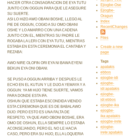
HACER OTRA CONSAGRACION DE EYA TUTU
Ejiogbe-Ose
JUNTO CON OGGUN PARA QUE LE ASEGURE
Ejiogbe-
SU SUERTE.
Oragun
ASI LO HIZO AWO OBANI BOSHE, LLEGO AL
Index
PIE DE OGGUN, COGIO A SU OMO OBANI
RecentChanges
OSHE Y LO AMARRO CON UNA CADENA
JUNTO CON EL, MIENTRAS SU PADRE LE
Files
ROGABA LA LERI CON EYA TUTU, MIENTRAS
ESTABA EN ESTA CEREMONIA EL CANTABA Y
Create a new
REZABA:
page
Tags
AWO NIRE OLOFIN ORI EYA NI BAWA EYENI
apatakis
BEKUN EYA ONI OBANI.
ebbos
ejiogbe-idi
SE PUSO A OGGUN ARRIBA Y DESPUES LE
ejiogbe-
ECHO EN EL KUTUN Y LE DIJO A YEMAYA Y A
idi:apatakis
OGGUN: YA MI HIJO TIENE SUERTE, VAMOS
ejiogbe-
PARA DONDE ESTA IFA.
idi:ebbos
OSHUN QUE ESTABA ESCONDIDA VIENDO
ejiogbe-ika
ESTA CEREMONIA QUE ES DE BABALAWO
ejiogbe-
DIJO: PERO ESTO ES UNA FALTA DE
ika:apatakis
RESPETO, YA QUE AWO OBONI BOSHE, ERA
ejiogbe-irete
OMO DE OSHUN, ELLA SIEMPRE LO ESTABA
ejiogbe-
ACONSEJANDO, PERO EL NO LE HACIA
irete:apatakis
CASO, PERO ERA SU HIJO, ELLA LOQUERIA