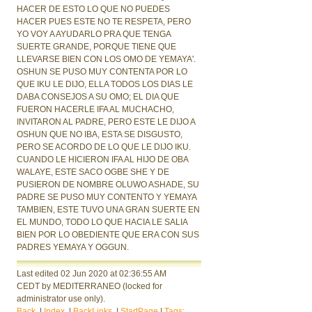
HACER DE ESTO LO QUE NO PUEDES
HACER PUES ESTE NO TE RESPETA, PERO
YO VOY A AYUDARLO PRA QUE TENGA
SUERTE GRANDE, PORQUE TIENE QUE
LLEVARSE BIEN CON LOS OMO DE YEMAYA'.
OSHUN SE PUSO MUY CONTENTA POR LO
QUE IKU LE DIJO, ELLA TODOS LOS DIAS LE
DABA CONSEJOS A SU OMO; EL DIA QUE
FUERON HACERLE IFA AL MUCHACHO,
INVITARON AL PADRE, PERO ESTE LE DIJO A
OSHUN QUE NO IBA, ESTA SE DISGUSTO,
PERO SE ACORDO DE LO QUE LE DIJO IKU.
CUANDO LE HICIERON IFA AL HIJO DE OBA
WALAYE, ESTE SACO OGBE SHE Y DE
PUSIERON DE NOMBRE OLUWO ASHADE, SU
PADRE SE PUSO MUY CONTENTO Y YEMAYA
TAMBIEN, ESTE TUVO UNA GRAN SUERTE EN
EL MUNDO, TODO LO QUE HACIA LE SALIA
BIEN POR LO OBEDIENTE QUE ERA CON SUS
PADRES YEMAYA Y OGGUN.
Last edited 02 Jun 2020
at 02:36:55 AM
CEDT
by MEDITERRANEO
(locked for
administrator use only).
Back
|
Index
|
BackLinks
|
StartPage
|
Tags: