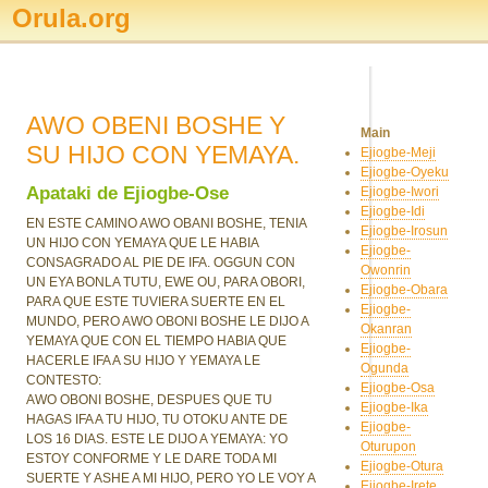
Orula.org
AWO OBENI BOSHE Y
Main
SU HIJO CON YEMAYA.
Ejiogbe-Meji
Ejiogbe-Oyeku
Apataki de Ejiogbe-Ose
Ejiogbe-Iwori
Ejiogbe-Idi
EN ESTE CAMINO AWO OBANI BOSHE, TENIA
Ejiogbe-Irosun
UN HIJO CON YEMAYA QUE LE HABIA
Ejiogbe-
CONSAGRADO AL PIE DE IFA. OGGUN CON
Owonrin
UN EYA BONLA TUTU, EWE OU, PARA OBORI,
Ejiogbe-Obara
PARA QUE ESTE TUVIERA SUERTE EN EL
Ejiogbe-
MUNDO, PERO AWO OBONI BOSHE LE DIJO A
Okanran
YEMAYA QUE CON EL TIEMPO HABIA QUE
Ejiogbe-
HACERLE IFA A SU HIJO Y YEMAYA LE
Ogunda
CONTESTO:
Ejiogbe-Osa
AWO OBONI BOSHE, DESPUES QUE TU
Ejiogbe-Ika
HAGAS IFA A TU HIJO, TU OTOKU ANTE DE
Ejiogbe-
LOS 16 DIAS. ESTE LE DIJO A YEMAYA: YO
Oturupon
ESTOY CONFORME Y LE DARE TODA MI
Ejiogbe-Otura
SUERTE Y ASHE A MI HIJO, PERO YO LE VOY A
Ejiogbe-Irete