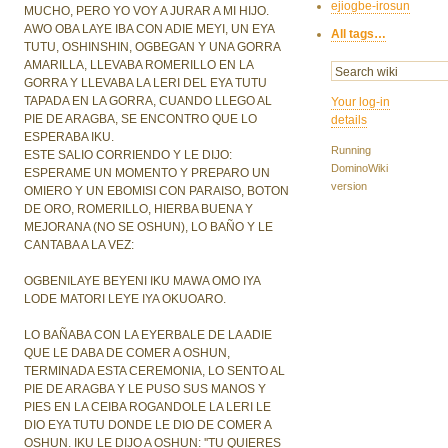
ejiogbe-irosun
MUCHO, PERO YO VOY A JURAR A MI HIJO.
AWO OBA LAYE IBA CON ADIE MEYI, UN EYA
All tags…
TUTU, OSHINSHIN, OGBEGAN Y UNA GORRA
AMARILLA, LLEVABA ROMERILLO EN LA
GORRA Y LLEVABA LA LERI DEL EYA TUTU
TAPADA EN LA GORRA, CUANDO LLEGO AL
Your log-in
PIE DE ARAGBA, SE ENCONTRO QUE LO
details
ESPERABA IKU.
Running
ESTE SALIO CORRIENDO Y LE DIJO:
DominoWiki
ESPERAME UN MOMENTO Y PREPARO UN
version
OMIERO Y UN EBOMISI CON PARAISO, BOTON
DE ORO, ROMERILLO, HIERBA BUENA Y
MEJORANA (NO SE OSHUN), LO BAÑO Y LE
CANTABA A LA VEZ:
OGBENILAYE BEYENI IKU MAWA OMO IYA
LODE MATORI LEYE IYA OKUOARO.
LO BAÑABA CON LA EYERBALE DE LA ADIE
QUE LE DABA DE COMER A OSHUN,
TERMINADA ESTA CEREMONIA, LO SENTO AL
PIE DE ARAGBA Y LE PUSO SUS MANOS Y
PIES EN LA CEIBA ROGANDOLE LA LERI LE
DIO EYA TUTU DONDE LE DIO DE COMER A
OSHUN. IKU LE DIJO A OSHUN: ''TU QUIERES