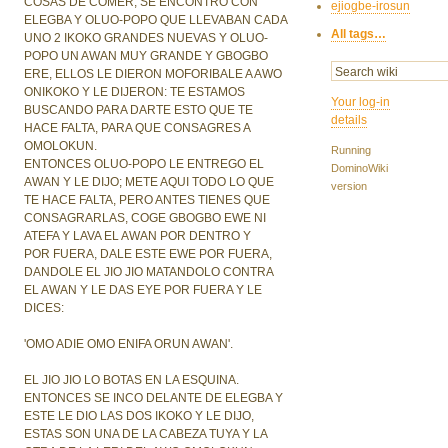
COSAS DE COMER, SE ENCONTRO CON
ejiogbe-irosun
ELEGBA Y OLUO-POPO QUE LLEVABAN CADA
All tags…
UNO 2 IKOKO GRANDES NUEVAS Y OLUO-
POPO UN AWAN MUY GRANDE Y GBOGBO
ERE, ELLOS LE DIERON MOFORIBALE A AWO
ONIKOKO Y LE DIJERON: TE ESTAMOS
Your log-in
BUSCANDO PARA DARTE ESTO QUE TE
details
HACE FALTA, PARA QUE CONSAGRES A
OMOLOKUN.
Running
ENTONCES OLUO-POPO LE ENTREGO EL
DominoWiki
AWAN Y LE DIJO; METE AQUI TODO LO QUE
version
TE HACE FALTA, PERO ANTES TIENES QUE
CONSAGRARLAS, COGE GBOGBO EWE NI
ATEFA Y LAVA EL AWAN POR DENTRO Y
POR FUERA, DALE ESTE EWE POR FUERA,
DANDOLE EL JIO JIO MATANDOLO CONTRA
EL AWAN Y LE DAS EYE POR FUERA Y LE
DICES:
'OMO ADIE OMO ENIFA ORUN AWAN'.
EL JIO JIO LO BOTAS EN LA ESQUINA.
ENTONCES SE INCO DELANTE DE ELEGBA Y
ESTE LE DIO LAS DOS IKOKO Y LE DIJO,
ESTAS SON UNA DE LA CABEZA TUYA Y LA