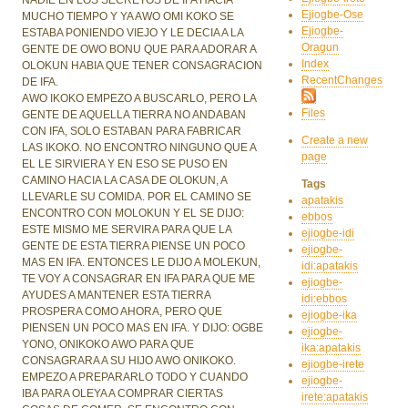
Ejiogbe-Ose
MUCHO TIEMPO Y YA AWO OMI KOKO SE
Ejiogbe-
ESTABA PONIENDO VIEJO Y LE DECIA A LA
Oragun
GENTE DE OWO BONU QUE PARA ADORAR A
Index
OLOKUN HABIA QUE TENER CONSAGRACION
RecentChanges
DE IFA.
AWO IKOKO EMPEZO A BUSCARLO, PERO LA
Files
GENTE DE AQUELLA TIERRA NO ANDABAN
CON IFA, SOLO ESTABAN PARA FABRICAR
Create a new
LAS IKOKO. NO ENCONTRO NINGUNO QUE A
page
EL LE SIRVIERA Y EN ESO SE PUSO EN
CAMINO HACIA LA CASA DE OLOKUN, A
Tags
LLEVARLE SU COMIDA. POR EL CAMINO SE
apatakis
ENCONTRO CON MOLOKUN Y EL SE DIJO:
ebbos
ESTE MISMO ME SERVIRA PARA QUE LA
ejiogbe-idi
GENTE DE ESTA TIERRA PIENSE UN POCO
ejiogbe-
MAS EN IFA. ENTONCES LE DIJO A MOLEKUN,
idi:apatakis
TE VOY A CONSAGRAR EN IFA PARA QUE ME
ejiogbe-
AYUDES A MANTENER ESTA TIERRA
idi:ebbos
PROSPERA COMO AHORA, PERO QUE
ejiogbe-ika
PIENSEN UN POCO MAS EN IFA. Y DIJO: OGBE
ejiogbe-
YONO, ONIKOKO AWO PARA QUE
ika:apatakis
CONSAGRARA A SU HIJO AWO ONIKOKO.
ejiogbe-irete
EMPEZO A PREPARARLO TODO Y CUANDO
ejiogbe-
IBA PARA OLEYA A COMPRAR CIERTAS
irete:apatakis