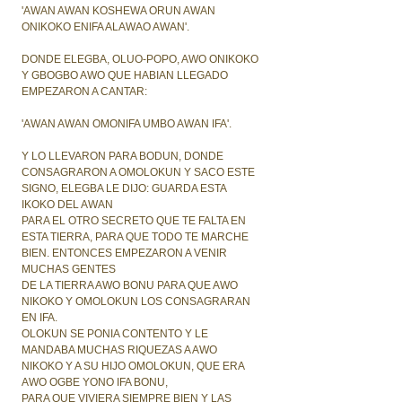
'AWAN AWAN KOSHEWA ORUN AWAN
ONIKOKO ENIFA ALAWAO AWAN'.
DONDE ELEGBA, OLUO-POPO, AWO ONIKOKO
Y GBOGBO AWO QUE HABIAN LLEGADO
EMPEZARON A CANTAR:
'AWAN AWAN OMONIFA UMBO AWAN IFA'.
Y LO LLEVARON PARA BODUN, DONDE
CONSAGRARON A OMOLOKUN Y SACO ESTE
SIGNO, ELEGBA LE DIJO: GUARDA ESTA
IKOKO DEL AWAN
PARA EL OTRO SECRETO QUE TE FALTA EN
ESTA TIERRA, PARA QUE TODO TE MARCHE
BIEN. ENTONCES EMPEZARON A VENIR
MUCHAS GENTES
DE LA TIERRA AWO BONU PARA QUE AWO
NIKOKO Y OMOLOKUN LOS CONSAGRARAN
EN IFA.
OLOKUN SE PONIA CONTENTO Y LE
MANDABA MUCHAS RIQUEZAS A AWO
NIKOKO Y A SU HIJO OMOLOKUN, QUE ERA
AWO OGBE YONO IFA BONU,
PARA QUE VIVIERA SIEMPRE BIEN Y LAS