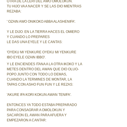
OTRA DE LA LERI DEL AWO OMOLOKUN.
TU HIJO VA A NACER Y SE LAS DIO MIENTRAS
REZABA:
' OZAIN AWO ONIKOKO ABBA ALASHENIFA'.
Y LE DIJO: EN LA TIERRA HACES EL OMIERO
Y CUANDO LO PREPARES
LE DAS UNA EYELE Y LE CANTAS:
'OYEKU MI YENKURE OYEKU MI YENKURE
IBO EYELE OZAIN IBBO'.
Y LE ENCIENDES ITANA A LA OTRA IKOKO Y LA
METES DENTRO DEL AWAN QUE DIO OLUO-
POPO JUNTO CON TODO LO DEMAS,
CUANDO LA TERMINES DE MONTAR, LA
TAPAS CON ASHO FUN FUN Y LE REZAS:
'AKURE IFA KORI KOKUN AWAN TENIFA'.
ENTONCES YA TODO ESTABA PREPARADO
PARA CONSAGRAR A OMOLOKUN Y
SACARON EL AWAN PARA AFUERA Y
EMPEZARON A CANTAR: