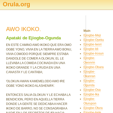
Orula.org
AWO IKOKO.
Main
Ejiogbe-Meji
Apataki de Ejiogbe-Ogunda
Ejiogbe-Oyeku
Ejiogbe-Iwori
EN ESTE CAMINO AWO IKOKO QUE ERA OMO
Ejiogbe-Idi
OGBE YONO, VIVIA EN LA TIERRA AWO BONU,
Ejiogbe-Irosun
VIVIA COMODO PORQUE SIEMPRE ESTABA
Ejiogbe-
DANDOLE DE COMER A OLOKUN; EL LE
Owonrin
LLEVABA LA COMIDA COCINADA EN UNA
Ejiogbe-Obara
IKOKO GRANDE Y LA CRUDA EN UNA
Ejiogbe-
CANASTA Y LE CANTABA;
Okanran
Ejiogbe-
'OLOKUN AWAN KAMEMELODO AWO IRE
Ogunda
OGBE YONO IKOKO ALASHENIFA'.
Ejiogbe-Osa
Ejiogbe-Ika
ENTONCES SALIA OLOKUN Y LE ECHABA LA
Ejiogbe-
BENDICION, PERO EN AQUELLA TIERRA
Oturupon
DONDE LA GENTE SE DEDICABA A HACER
Ejiogbe-Otura
IKOKO DE BARRO, NO SE CONSAGRABA A
Ejiogbe-Irete
NADIE EN LOS SECRETOS DE IFA HACIA