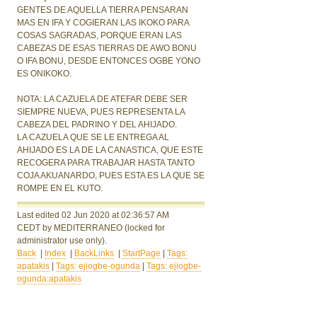
GENTES DE AQUELLA TIERRA PENSARAN
MAS EN IFA Y COGIERAN LAS IKOKO PARA
COSAS SAGRADAS, PORQUE ERAN LAS
CABEZAS DE ESAS TIERRAS DE AWO BONU
O IFA BONU, DESDE ENTONCES OGBE YONO
ES ONIKOKO.
NOTA: LA CAZUELA DE ATEFAR DEBE SER
SIEMPRE NUEVA, PUES REPRESENTA LA
CABEZA DEL PADRINO Y DEL AHIJADO.
LA CAZUELA QUE SE LE ENTREGA AL
AHIJADO ES LA DE LA CANASTICA, QUE ESTE
RECOGERA PARA TRABAJAR HASTA TANTO
COJA AKUANARDO, PUES ESTA ES LA QUE SE
ROMPE EN EL KUTO.
Last edited 02 Jun 2020
at 02:36:57 AM
CEDT
by MEDITERRANEO
(locked for
administrator use only).
Back
|
Index
|
BackLinks
|
StartPage
|
Tags:
apatakis
|
Tags: ejiogbe-ogunda
|
Tags: ejiogbe-
ogunda:apatakis