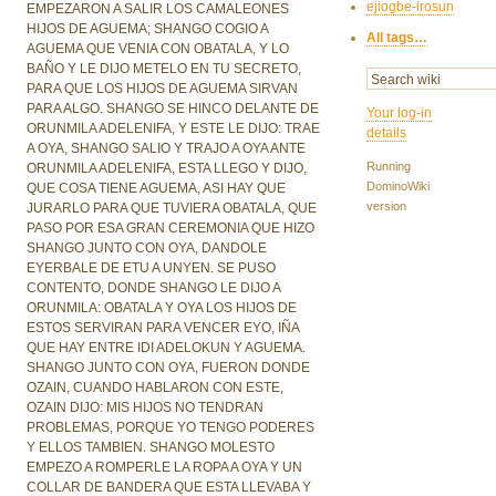
ejiogbe-irosun
EMPEZARON A SALIR LOS CAMALEONES
HIJOS DE AGUEMA; SHANGO COGIO A
All tags…
AGUEMA QUE VENIA CON OBATALA, Y LO
BAÑO Y LE DIJO METELO EN TU SECRETO,
PARA QUE LOS HIJOS DE AGUEMA SIRVAN
PARA ALGO. SHANGO SE HINCO DELANTE DE
Your log-in
ORUNMILA ADELENIFA, Y ESTE LE DIJO: TRAE
details
A OYA, SHANGO SALIO Y TRAJO A OYA ANTE
Running
ORUNMILA ADELENIFA, ESTA LLEGO Y DIJO,
DominoWiki
QUE COSA TIENE AGUEMA, ASI HAY QUE
version
JURARLO PARA QUE TUVIERA OBATALA, QUE
PASO POR ESA GRAN CEREMONIA QUE HIZO
SHANGO JUNTO CON OYA, DANDOLE
EYERBALE DE ETU A UNYEN. SE PUSO
CONTENTO, DONDE SHANGO LE DIJO A
ORUNMILA: OBATALA Y OYA LOS HIJOS DE
ESTOS SERVIRAN PARA VENCER EYO, IÑA
QUE HAY ENTRE IDI ADELOKUN Y AGUEMA.
SHANGO JUNTO CON OYA, FUERON DONDE
OZAIN, CUANDO HABLARON CON ESTE,
OZAIN DIJO: MIS HIJOS NO TENDRAN
PROBLEMAS, PORQUE YO TENGO PODERES
Y ELLOS TAMBIEN. SHANGO MOLESTO
EMPEZO A ROMPERLE LA ROPA A OYA Y UN
COLLAR DE BANDERA QUE ESTA LLEVABA Y