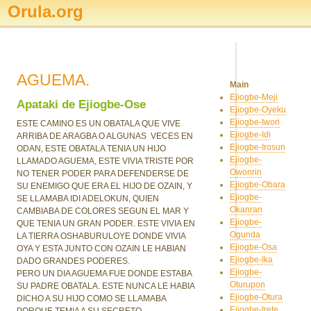
Orula.org
AGUEMA.
Main
Ejiogbe-Meji
Apataki de Ejiogbe-Ose
Ejiogbe-Oyeku
Ejiogbe-Iwori
ESTE CAMINO ES UN OBATALA QUE VIVE
Ejiogbe-Idi
ARRIBA DE ARAGBA O ALGUNAS VECES EN
Ejiogbe-Irosun
ODAN, ESTE OBATALA TENIA UN HIJO
Ejiogbe-
LLAMADO AGUEMA, ESTE VIVIA TRISTE POR
Owonrin
NO TENER PODER PARA DEFENDERSE DE
Ejiogbe-Obara
SU ENEMIGO QUE ERA EL HIJO DE OZAIN, Y
Ejiogbe-
SE LLAMABA IDI ADELOKUN, QUIEN
Okanran
CAMBIABA DE COLORES SEGUN EL MAR Y
Ejiogbe-
QUE TENIA UN GRAN PODER. ESTE VIVIA EN
Ogunda
LA TIERRA OSHABURULOYE DONDE VIVIA
Ejiogbe-Osa
OYA Y ESTA JUNTO CON OZAIN LE HABIAN
Ejiogbe-Ika
DADO GRANDES PODERES.
Ejiogbe-
PERO UN DIA AGUEMA FUE DONDE ESTABA
Oturupon
SU PADRE OBATALA. ESTE NUNCA LE HABIA
Ejiogbe-Otura
DICHO A SU HIJO COMO SE LLAMABA
Ejiogbe-Irete
PORQUE TEMIA A SU SECRETO.