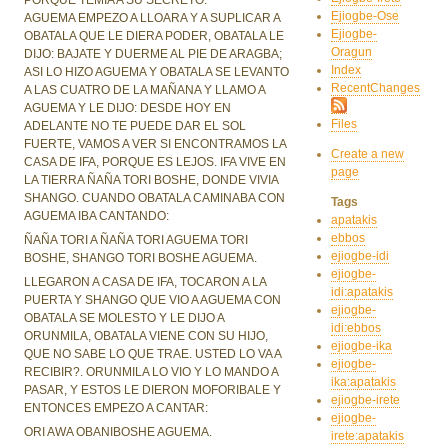
Ejiogbe-Ose
AGUEMA EMPEZO A LLOARA Y A SUPLICAR A
Ejiogbe-
OBATALA QUE LE DIERA PODER, OBATALA LE
Oragun
DIJO: BAJATE Y DUERME AL PIE DE ARAGBA;
Index
ASI LO HIZO AGUEMA Y OBATALA SE LEVANTO
RecentChanges
A LAS CUATRO DE LA MAÑANA Y LLAMO A
AGUEMA Y LE DIJO: DESDE HOY EN
Files
ADELANTE NO TE PUEDE DAR EL SOL
FUERTE, VAMOS A VER SI ENCONTRAMOS LA
Create a new
CASA DE IFA, PORQUE ES LEJOS. IFA VIVE EN
page
LA TIERRA ÑAÑA TORI BOSHE, DONDE VIVIA
SHANGO. CUANDO OBATALA CAMINABA CON
Tags
AGUEMA IBA CANTANDO:
apatakis
ebbos
ÑAÑA TORI A ÑAÑA TORI AGUEMA TORI
ejiogbe-idi
BOSHE, SHANGO TORI BOSHE AGUEMA.
ejiogbe-
LLEGARON A CASA DE IFA, TOCARON A LA
idi:apatakis
PUERTA Y SHANGO QUE VIO A AGUEMA CON
ejiogbe-
OBATALA SE MOLESTO Y LE DIJO A
idi:ebbos
ORUNMILA, OBATALA VIENE CON SU HIJO,
ejiogbe-ika
QUE NO SABE LO QUE TRAE. USTED LO VA A
ejiogbe-
RECIBIR?. ORUNMILA LO VIO Y LO MANDO A
ika:apatakis
PASAR, Y ESTOS LE DIERON MOFORIBALE Y
ejiogbe-irete
ENTONCES EMPEZO A CANTAR:
ejiogbe-
ORI AWA OBANIBOSHE AGUEMA.
irete:apatakis