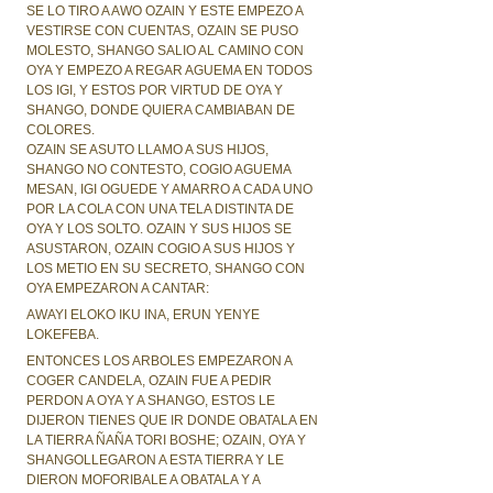
SE LO TIRO A AWO OZAIN Y ESTE EMPEZO A
VESTIRSE CON CUENTAS, OZAIN SE PUSO
MOLESTO, SHANGO SALIO AL CAMINO CON
OYA Y EMPEZO A REGAR AGUEMA EN TODOS
LOS IGI, Y ESTOS POR VIRTUD DE OYA Y
SHANGO, DONDE QUIERA CAMBIABAN DE
COLORES.
OZAIN SE ASUTO LLAMO A SUS HIJOS,
SHANGO NO CONTESTO, COGIO AGUEMA
MESAN, IGI OGUEDE Y AMARRO A CADA UNO
POR LA COLA CON UNA TELA DISTINTA DE
OYA Y LOS SOLTO. OZAIN Y SUS HIJOS SE
ASUSTARON, OZAIN COGIO A SUS HIJOS Y
LOS METIO EN SU SECRETO, SHANGO CON
OYA EMPEZARON A CANTAR:
AWAYI ELOKO IKU INA, ERUN YENYE
LOKEFEBA.
ENTONCES LOS ARBOLES EMPEZARON A
COGER CANDELA, OZAIN FUE A PEDIR
PERDON A OYA Y A SHANGO, ESTOS LE
DIJERON TIENES QUE IR DONDE OBATALA EN
LA TIERRA ÑAÑA TORI BOSHE; OZAIN, OYA Y
SHANGOLLEGARON A ESTA TIERRA Y LE
DIERON MOFORIBALE A OBATALA Y A