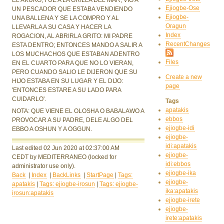
Ejiogbe-Ose
UN PESCADOR QUE ESTABA VENDIENDO
Ejiogbe-
UNA BALLENA Y SE LA COMPRO Y AL
Oragun
LLEVARLA A SU CASA Y HACER LA
Index
ROGACION, AL ABRIRLA GRITO: MI PADRE
RecentChanges
ESTA DENTRO; ENTONCES MANDO A SALIR A
LOS MUCHACHOS QUE ESTABAN ADENTRO
Files
EN EL CUARTO PARA QUE NO LO VIERAN,
PERO CUANDO SALIO LE DIJERON QUE SU
Create a new
HIJO ESTABA EN SU LUGAR Y EL DIJO:
page
'ENTONCES ESTARE A SU LADO PARA
CUIDARLO'.
Tags
apatakis
NOTA: QUE VIENE EL OLOSHA O BABALAWO A
ebbos
PROVOCAR A SU PADRE, DELE ALGO DEL
ejiogbe-idi
EBBO A OSHUN Y A OGGUN.
ejiogbe-
idi:apatakis
Last edited 02 Jun 2020
at 02:37:00 AM
ejiogbe-
CEDT
by MEDITERRANEO
(locked for
idi:ebbos
administrator use only).
ejiogbe-ika
Back
|
Index
|
BackLinks
|
StartPage
|
Tags:
ejiogbe-
apatakis
|
Tags: ejiogbe-irosun
|
Tags: ejiogbe-
ika:apatakis
irosun:apatakis
ejiogbe-irete
ejiogbe-
irete:apatakis