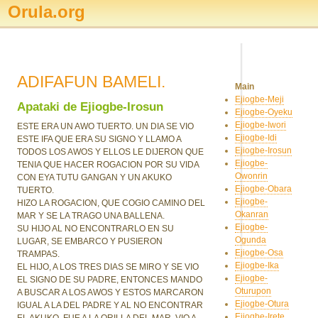
Orula.org
ADIFAFUN BAMELI.
Main
Ejiogbe-Meji
Apataki de Ejiogbe-Irosun
Ejiogbe-Oyeku
Ejiogbe-Iwori
ESTE ERA UN AWO TUERTO. UN DIA SE VIO
Ejiogbe-Idi
ESTE IFA QUE ERA SU SIGNO Y LLAMO A
Ejiogbe-Irosun
TODOS LOS AWOS Y ELLOS LE DIJERON QUE
Ejiogbe-
TENIA QUE HACER ROGACION POR SU VIDA
Owonrin
CON EYA TUTU GANGAN Y UN AKUKO
Ejiogbe-Obara
TUERTO.
Ejiogbe-
HIZO LA ROGACION, QUE COGIO CAMINO DEL
Okanran
MAR Y SE LA TRAGO UNA BALLENA.
Ejiogbe-
SU HIJO AL NO ENCONTRARLO EN SU
Ogunda
LUGAR, SE EMBARCO Y PUSIERON
Ejiogbe-Osa
TRAMPAS.
Ejiogbe-Ika
EL HIJO, A LOS TRES DIAS SE MIRO Y SE VIO
Ejiogbe-
EL SIGNO DE SU PADRE, ENTONCES MANDO
Oturupon
A BUSCAR A LOS AWOS Y ESTOS MARCARON
Ejiogbe-Otura
IGUAL A LA DEL PADRE Y AL NO ENCONTRAR
Ejiogbe-Irete
EL AKUKO, FUE A LA ORILLA DEL MAR, VIO A