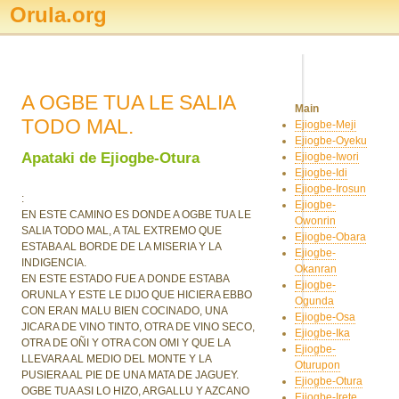
Orula.org
A OGBE TUA LE SALIA
Main
TODO MAL.
Ejiogbe-Meji
Ejiogbe-Oyeku
Apataki de Ejiogbe-Otura
Ejiogbe-Iwori
Ejiogbe-Idi
Ejiogbe-Irosun
:
Ejiogbe-
EN ESTE CAMINO ES DONDE A OGBE TUA LE
Owonrin
SALIA TODO MAL, A TAL EXTREMO QUE
Ejiogbe-Obara
ESTABA AL BORDE DE LA MISERIA Y LA
Ejiogbe-
INDIGENCIA.
Okanran
EN ESTE ESTADO FUE A DONDE ESTABA
Ejiogbe-
ORUNLA Y ESTE LE DIJO QUE HICIERA EBBO
Ogunda
CON ERAN MALU BIEN COCINADO, UNA
Ejiogbe-Osa
JICARA DE VINO TINTO, OTRA DE VINO SECO,
Ejiogbe-Ika
OTRA DE OÑI Y OTRA CON OMI Y QUE LA
Ejiogbe-
LLEVARA AL MEDIO DEL MONTE Y LA
Oturupon
PUSIERA AL PIE DE UNA MATA DE JAGUEY.
Ejiogbe-Otura
OGBE TUA ASI LO HIZO, ARGALLU Y AZCANO
Ejiogbe-Irete