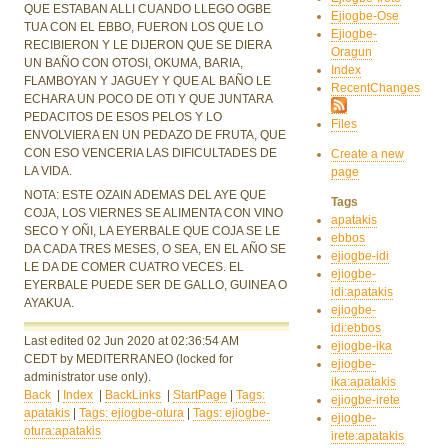
QUE ESTABAN ALLI CUANDO LLEGO OGBE
Ejiogbe-Ose
TUA CON EL EBBO, FUERON LOS QUE LO
Ejiogbe-
RECIBIERON Y LE DIJERON QUE SE DIERA
Oragun
UN BAÑO CON OTOSI, OKUMA, BARIA,
Index
FLAMBOYAN Y JAGUEY Y QUE AL BAÑO LE
RecentChanges
ECHARA UN POCO DE OTI Y QUE JUNTARA
PEDACITOS DE ESOS PELOS Y LO
Files
ENVOLVIERA EN UN PEDAZO DE FRUTA, QUE
CON ESO VENCERIA LAS DIFICULTADES DE
Create a new
LA VIDA.
page
NOTA: ESTE OZAIN ADEMAS DEL AYE QUE
Tags
COJA, LOS VIERNES SE ALIMENTA CON VINO
apatakis
SECO Y OÑI, LA EYERBALE QUE COJA SE LE
ebbos
DA CADA TRES MESES, O SEA, EN EL AÑO SE
ejiogbe-idi
LE DA DE COMER CUATRO VECES. EL
ejiogbe-
EYERBALE PUEDE SER DE GALLO, GUINEA O
idi:apatakis
AYAKUA.
ejiogbe-
idi:ebbos
Last edited 02 Jun 2020
at 02:36:54 AM
ejiogbe-ika
CEDT
by MEDITERRANEO
(locked for
ejiogbe-
administrator use only).
ika:apatakis
Back
|
Index
|
BackLinks
|
StartPage
|
Tags:
ejiogbe-irete
apatakis
|
Tags: ejiogbe-otura
|
Tags: ejiogbe-
ejiogbe-
otura:apatakis
irete:apatakis